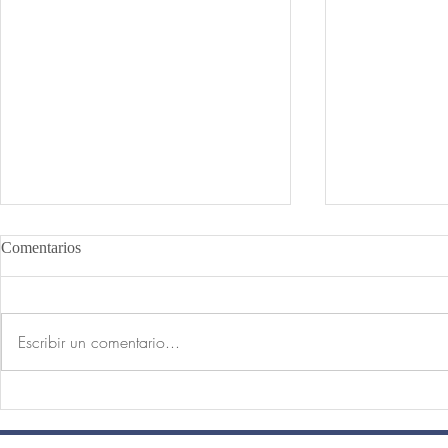
Comentarios
Escribir un comentario...
El peso de la cabeza, el reposo
¿Por qué las 
de la mente.
principiante
posturas de p