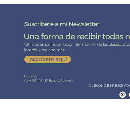
Yoga?
DE CERCA CO
Suscríbete
a mi lista de correo aquí
Inscríbete aquí
©LEONIDBERBESIYOGA.