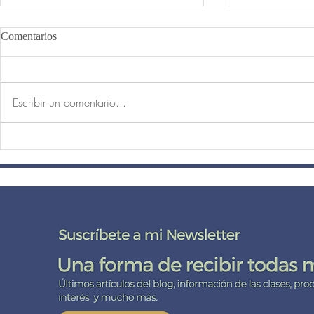
Comentarios
Escribir un comentario...
El peso de la cabeza, el reposo
¿Por qué las 
de la mente.
principiante
posturas de p
Yoga?
DE CERCA CO
Suscríbete
a mi lista de correo aquí