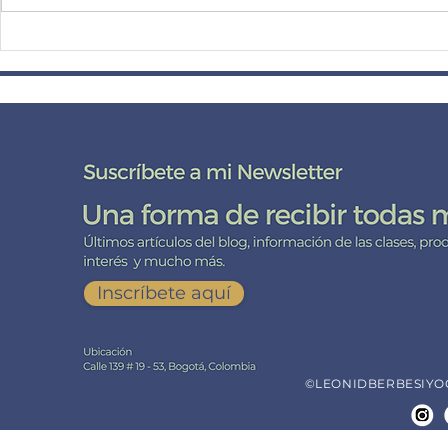
El peso de la cabeza, el reposo
¿Por qué las 
de la mente.
principiante
posturas de p
Yoga?
DE CERCA CO
Suscríbete
a mi lista de correo aquí
Inscríbete aquí
©LEONIDBERBESIYOGA.