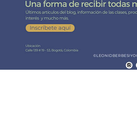
Inscríbete aquí
©LEONIDBERBESIYOGA.