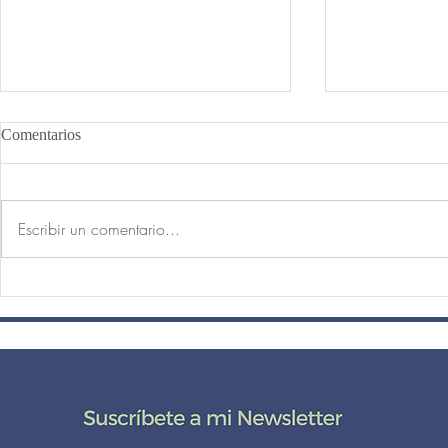
Comentarios
Escribir un comentario...
El peso de la cabeza, el reposo
¿Por qué las 
de la mente.
principiante
posturas de p
Yoga?
DE CERCA CO
Suscríbete
a mi lista de correo aquí