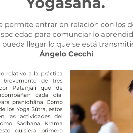
Yogāsana.
e permite entrar en relación con los
la sociedad para comunciar lo aprendid
 pueda llegar lo que se está transmiti
​Ángelo Cecchi
lo relativo a la práctica
r brevemente de tres
por Patañjali que de
acompañan cada día,
śvara praṇidhāna. Como
e los Yoga Sūtra, estos
n las actividades del
 como Sadhana Krama
sto quisiera primero