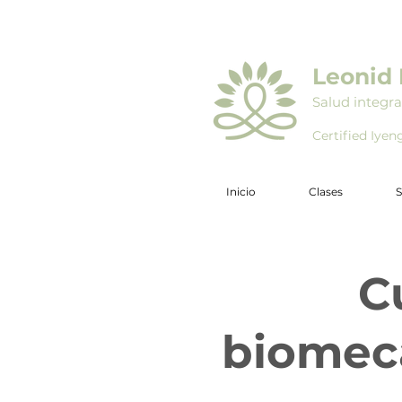
Leonid 
Salud integra
Certified Iye
Inicio
Clases
S
C
biomecá