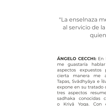
"La enselnaza m
al servicio de 
quien
ÁNGELO CECCHI:
En 
me guastaría habla
aspectos expuestos 
cierta manera me 
Tapas, Svādhyāya e Ī
expone en su tratado d
tres aspectos resume
sadhaka conocidas
o
Kriyā Yoga. Con e