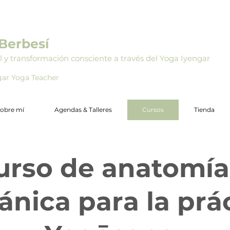
Berbesí
l y transformación consciente a través del Yoga Iyengar
ngar Yoga Teacher
obre mí
Agendas & Talleres
Cursos
Tienda
urso de anatomía
nica para la prá