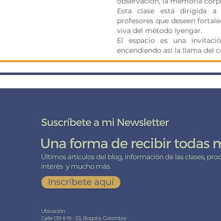
observación, la memoria corpo
Esta clase está dirigida a
profesores que deseen fortale
viva del método Iyengar.
El espacio es una invitació
encendiendo así la llama del c
DE CERCA CO
Suscríbete
a mi lista de correo aquí
Inscríbete aquí