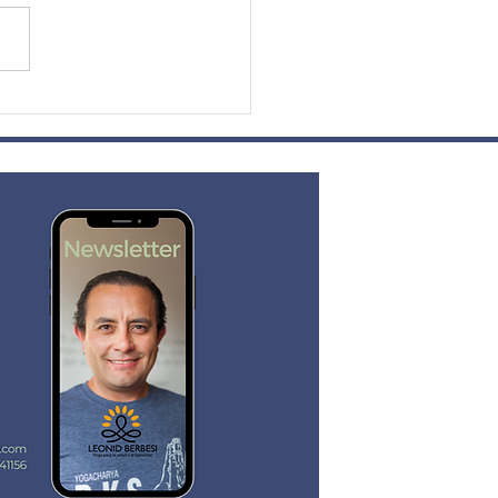
oga Como Un Viaje en
: De la Técnica a la
formación.
ERBESI
Suscribirse