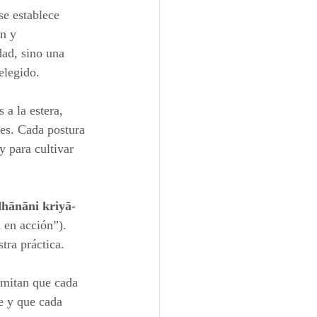
se establece 
n y 
dad, sino una 
elegido.
 a la estera, 
es. Cada postura 
 para cultivar 
hānāni kriyā-
 en acción”). 
tra práctica.
ermitan que cada 
e y que cada 