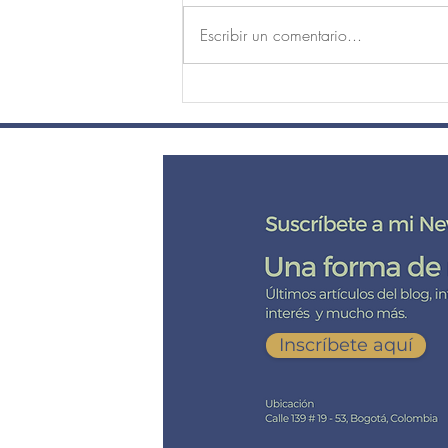
Escribir un comentario...
El peso de la cabeza, el reposo
de la mente.
DE CE
Suscríbete
a mi lista de cor
Inscríbete aquí