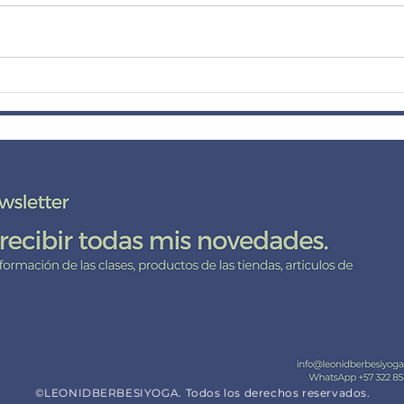
¿Por qué las clases para
El Y
principiantes comienzan con
Capas
posturas de pie en Iyengar
Trans
Yoga?
RCA CON LEONID B
reo aquí
©LEONIDBERBESIYOGA. Todos los derechos reservados.