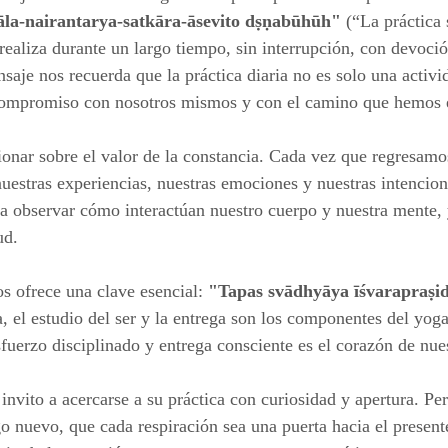
āla-nairantarya-satkāra-āsevito dṣṇabūhūh"
 (“La práctica 
ealiza durante un largo tiempo, sin interrupción, con devoció
saje nos recuerda que la práctica diaria no es solo una activi
compromiso con nosotros mismos y con el camino que hemos 
ionar sobre el valor de la constancia. Cada vez que regresamos
uestras experiencias, nuestras emociones y nuestras intencion
a observar cómo interactúan nuestro cuerpo y nuestra mente, y
ud.
s ofrece una clave esencial: 
"Tapas svādhyāya īśvarapraṣid
a, el estudio del ser y la entrega son los componentes del yoga
sfuerzo disciplinado y entrega consciente es el corazón de nues
 invito a acercarse a su práctica con curiosidad y apertura. P
go nuevo, que cada respiración sea una puerta hacia el present