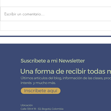
Escribir un comentario...
El peso de la cabeza, el reposo
¿Por qué las 
de la mente.
principiante
posturas de p
Yoga?
DE CERCA CO
Suscríbete
a mi lista de correo aquí
Inscríbete aquí