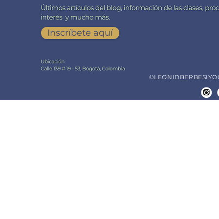
Inscríbete aquí
©LEONIDBERBESIYOGA.