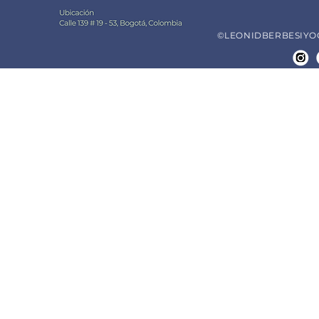
©LEONIDBERBESIYOGA.