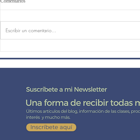
Comentarios
Escribir un comentario...
SUPENDER LA CABEZA
SETHU BA
SOBRE UN CINTURÓN
KONASAN
DE CERCA CO
Suscríbete
a mi lista de correo aquí
Inscríbete aquí